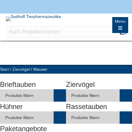
Menu
Start
/
Ziervögel
/ Mauser
Brieftauben
Ziervögel
Hühner
Rassetauben
Paketangebote