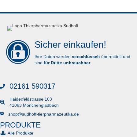
Sicher einkaufen!
Ihre Daten werden
verschlüsselt
übermittelt und
sind
für Dritte unbrauchbar
.
02161 590317
Haiderfeldstrasse 103
41063 Mönchengladbach
Senden Sie uns eine E-Mail
shop@sudhoff-tierpharmazeutika.de
PRODUKTE
Alle Produkte