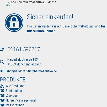
Sicher einkaufen!
Ihre Daten werden
verschlüsselt
übermittelt und sind
für
Dritte unbrauchbar
.
02161 590317
Haiderfeldstrasse 103
41063 Mönchengladbach
Senden Sie uns eine E-Mail
shop@sudhoff-tierpharmazeutika.de
PRODUKTE
Alle Produkte
Brieftauben
Ziervögel
Hühner/Rassegeflügel
Rassetauben