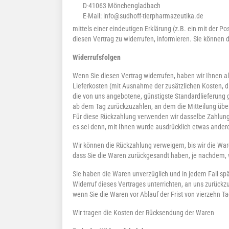
D-41063 Mönchengladbach
E-Mail: info@sudhoff-tierpharmazeutika.de
mittels einer eindeutigen Erklärung (z.B. ein mit der Pos
diesen Vertrag zu widerrufen, informieren. Sie können 
Widerrufsfolgen
Wenn Sie diesen Vertrag widerrufen, haben wir Ihnen all
Lieferkosten (mit Ausnahme der zusätzlichen Kosten, di
die von uns angebotene, günstigste Standardlieferung 
ab dem Tag zurückzuzahlen, an dem die Mitteilung über
Für diese Rückzahlung verwenden wir dasselbe Zahlungs
es sei denn, mit Ihnen wurde ausdrücklich etwas ander
Wir können die Rückzahlung verweigern, bis wir die Wa
dass Sie die Waren zurückgesandt haben, je nachdem, w
Sie haben die Waren unverzüglich und in jedem Fall s
Widerruf dieses Vertrages unterrichten, an uns zurückz
wenn Sie die Waren vor Ablauf der Frist von vierzehn 
Wir tragen die Kosten der Rücksendung der Waren