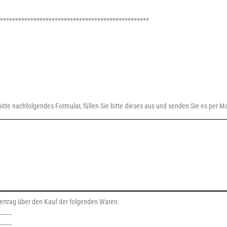
*************************************************
bitte nachfolgendes Formular, füllen Sie bitte dieses aus und senden Sie es per 
ertrag über den Kauf der folgenden Waren:
____
____