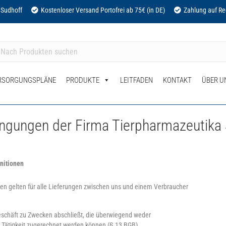
 Sudhoff
Kostenloser Versand Portofrei ab 75€ (in DE)
Zahlung auf R
RSORGUNGSPLÄNE
PRODUKTE
LEITFADEN
KONTAKT
ÜBER U
ngungen der Firma Tierpharmazeutika
nitionen
n gelten für alle Lieferungen zwischen uns und einem Verbraucher
geschäft zu Zwecken abschließt, die überwiegend weder
n Tätigkeit zugerechnet werden können (§ 13 BGB).