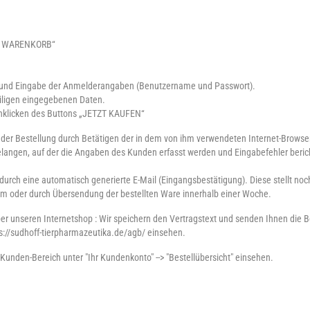
DEN WARENKORB“
g und Eingabe der Anmelderangaben (Benutzername und Passwort).
iligen eingegebenen Daten.
Anklicken des Buttons „JETZT KAUFEN“
der Bestellung durch Betätigen der in dem von ihm verwendeten Internet-Browse
gelangen, auf der die Angaben des Kunden erfasst werden und Eingabefehler beric
 durch eine automatisch generierte E-Mail (Eingangsbestätigung). Diese stellt n
form oder durch Übersendung der bestellten Ware innerhalb einer Woche.
ber unseren Internetshop : Wir speichern den Vertragstext und senden Ihnen die 
ps://sudhoff-tierpharmazeutika.de/agb/ einsehen.
unden-Bereich unter "Ihr Kundenkonto" --> "Bestellübersicht" einsehen.