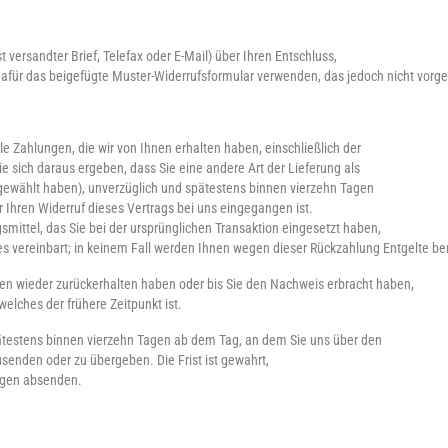
t versandter Brief, Telefax oder E-Mail) über Ihren Entschluss,
dafür das beigefügte Muster-Widerrufsformular verwenden, das jedoch nicht vorge
e Zahlungen, die wir von Ihnen erhalten haben, einschließlich der
e sich daraus ergeben, dass Sie eine andere Art der Lieferung als
gewählt haben), unverzüglich und spätestens binnen vierzehn Tagen
 Ihren Widerruf dieses Vertrags bei uns eingegangen ist.
mittel, das Sie bei der ursprünglichen Transaktion eingesetzt haben,
es vereinbart; in keinem Fall werden Ihnen wegen dieser Rückzahlung Entgelte be
ren wieder zurückerhalten haben oder bis Sie den Nachweis erbracht haben,
elches der frühere Zeitpunkt ist.
pätestens binnen vierzehn Tagen ab dem Tag, an dem Sie uns über den
usenden oder zu übergeben. Die Frist ist gewahrt,
Tagen absenden.