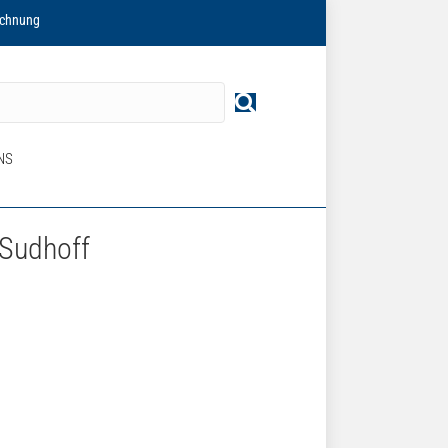
echnung
NS
 Sudhoff