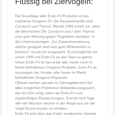
Flüssig bei Ziervögeln:
Die Grundlage aller Endo-Fit Produkte ist das
natürliche Oregano-Öl. Die Hauptwirkstoffe sind
Carvacrol und Thymol. Bereits 1995 erfuhr ich, dass
die ätherischen Öle Carvacrol und / oder Thymol
eine gute Wirkung gegen Flagellaten besitzen. In
den Untersuchungen „Zur Zusammensetzung
welche geeignet sind eine gute Wirksamkeit zu
besitzen“ wurde ich eingeweiht. Es ermöglichte mir
schon 1995 mit Endo-Fit an den Start zu gehen.
Unser Endo-Fit ist das erste aller heute noch im
Markt befindlichen Oregano Produkte. Endo-Fit ist
sozusagen der Urvater aller heute im Markt
befindlichen Oregano Präparate.
Oftmals werden gerade im Ziervogelbereich bei
allen möglichen Problemen Antibiotika eingesetzt,
das ist nicht nötig, wenn sie Endo-Fit zum
regelmäßigen Einsatz bringen. Drei bis fünf Tage
alle vier Wochen reichen in der Regel aus um die
Vögel fit und munter zu erhalten.
Endo Fit wird über das Futter verabreicht, kleinste