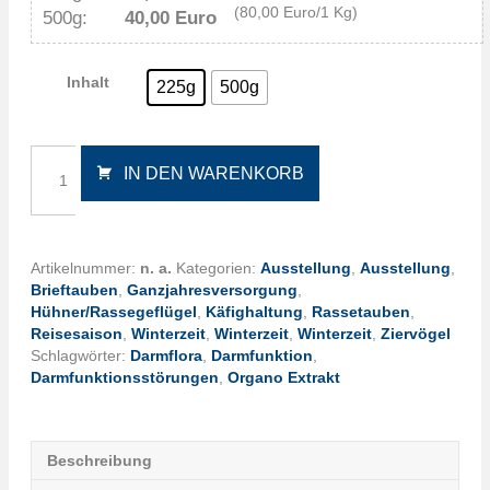
(80,00 Euro/1 Kg)
500g:
40,00 Euro
Inhalt
225g
500g
Endo-
IN DEN WARENKORB
Fit
Menge
Artikelnummer:
n. a.
Kategorien:
Ausstellung
,
Ausstellung
,
Brieftauben
,
Ganzjahresversorgung
,
Hühner/Rassegeflügel
,
Käfighaltung
,
Rassetauben
,
Reisesaison
,
Winterzeit
,
Winterzeit
,
Winterzeit
,
Ziervögel
Schlagwörter:
Darmflora
,
Darmfunktion
,
Darmfunktionsstörungen
,
Organo Extrakt
Beschreibung