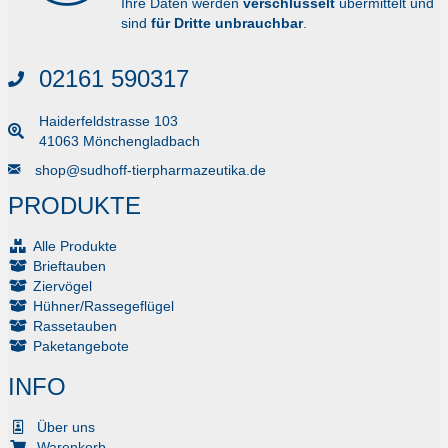
Ihre Daten werden
verschlüsselt
übermittelt und
Produktseite
sind
für Dritte unbrauchbar
.
gewählt
werden
02161 590317
Haiderfeldstrasse 103
41063 Mönchengladbach
Senden Sie uns eine E-Mail
shop@sudhoff-tierpharmazeutika.de
PRODUKTE
Alle Produkte
Brieftauben
Ziervögel
Hühner/Rassegeflügel
Rassetauben
Paketangebote
INFO
Über uns
Warenkorb