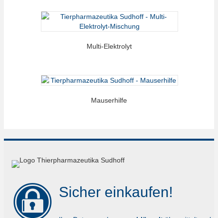
Multi-Elektrolyt
Mauserhilfe
Dieses
Produkt
weist
mehrere
Varianten
auf.
Die
Optionen
Sicher einkaufen!
können
auf
der