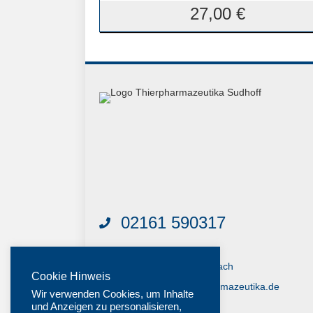
27,00
€
02161 590317
Haiderfeldstrasse 103
41063 Mönchengladbach
Cookie Hinweis
Senden Sie uns eine E-Mail
shop@sudhoff-tierpharmazeutika.de
Wir verwenden Cookies, um Inhalte
und Anzeigen zu personalisieren,