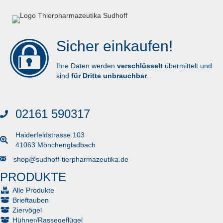
Sicher einkaufen!
Ihre Daten werden
verschlüsselt
übermittelt und
sind
für Dritte unbrauchbar
.
02161 590317
Haiderfeldstrasse 103
41063 Mönchengladbach
Senden Sie uns eine E-Mail
shop@sudhoff-tierpharmazeutika.de
PRODUKTE
Alle Produkte
Brieftauben
Ziervögel
Hühner/Rassegeflügel