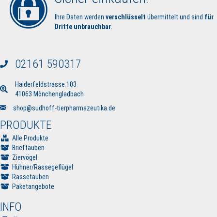
Ihre Daten werden
verschlüsselt
übermittelt und sind
für
Dritte unbrauchbar
.
02161 590317
Haiderfeldstrasse 103
41063 Mönchengladbach
Senden Sie uns eine E-Mail
shop@sudhoff-tierpharmazeutika.de
PRODUKTE
Alle Produkte
Brieftauben
Ziervögel
Hühner/Rassegeflügel
Rassetauben
Paketangebote
INFO