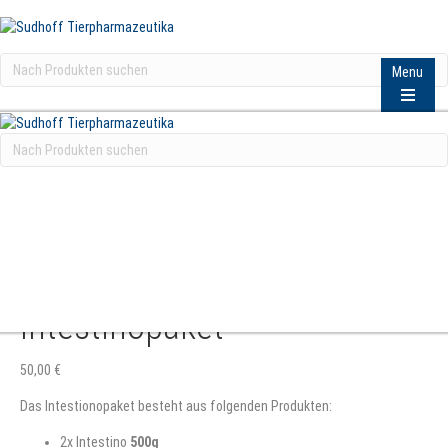
Made in Germany
Made by Tierpharmazeutika Sudhoff
Kostenloser Versand Portofrei ab 75€ (in DE)
Zahlung auf Rechnung
Made in Germany
Made by Tierpharmazeutika Sudhoff
Menu
Kostenloser Versand Portofrei ab 75€ (in DE)
Zahlung auf Rechnung
Intestinopaket
50,00
€
Das Intestionopaket besteht aus folgenden Produkten:
2x Intestino
500g