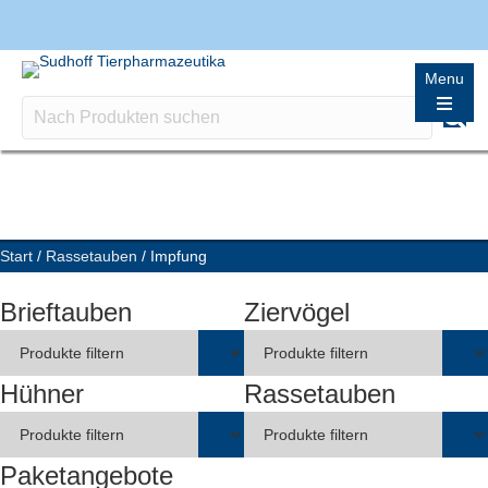
Menu
Start
/
Rassetauben
/ Impfung
Brieftauben
Ziervögel
Hühner
Rassetauben
Paketangebote