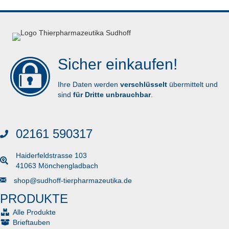
Sicher einkaufen!
Ihre Daten werden
verschlüsselt
übermittelt und
sind
für Dritte unbrauchbar
.
02161 590317
Haiderfeldstrasse 103
41063 Mönchengladbach
Senden Sie uns eine E-Mail
shop@sudhoff-tierpharmazeutika.de
PRODUKTE
Alle Produkte
Brieftauben