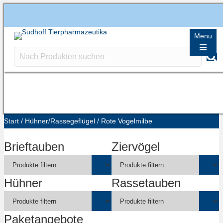
Menu
Start
/
Hühner/Rassegeflügel
/ Rote Vogelmilbe
Brieftauben
Ziervögel
Hühner
Rassetauben
Paketangebote