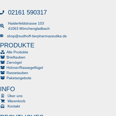
02161 590317
Haiderfeldstrasse 103
41063 Mönchengladbach
Senden Sie uns eine E-Mail
shop@sudhoff-tierpharmazeutika.de
PRODUKTE
Alle Produkte
Brieftauben
Ziervögel
Hühner/Rassegeflügel
Rassetauben
Paketangebote
INFO
Über uns
Warenkorb
Kontakt