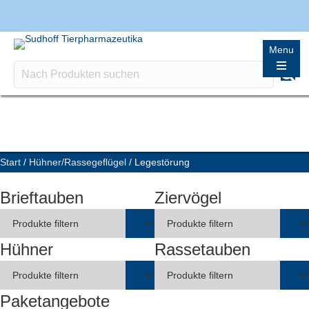
Menu
Start
/
Hühner/Rassegeflügel
/ Legestörung
Brieftauben
Ziervögel
Hühner
Rassetauben
Paketangebote