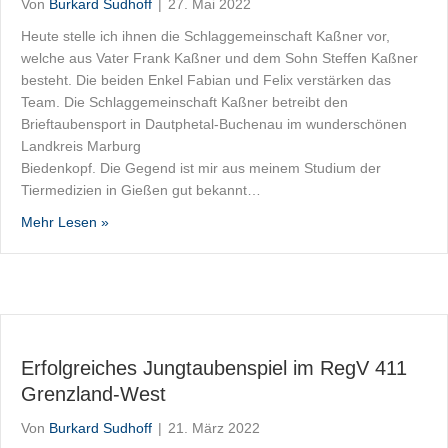
Von
Burkard Sudhoff
|
27. Mai 2022
Heute stelle ich ihnen die Schlaggemeinschaft Kaßner vor,
welche aus Vater Frank Kaßner und dem Sohn Steffen Kaßner
besteht. Die beiden Enkel Fabian und Felix verstärken das
Team. Die Schlaggemeinschaft Kaßner betreibt den
Brieftaubensport in Dautphetal-Buchenau im wunderschönen
Landkreis Marburg
Biedenkopf. Die Gegend ist mir aus meinem Studium der
Tiermedizien in Gießen gut bekannt…
about Aus dem Stand zum 1. Verbandsmeister im Re
Mehr Lesen »
Erfolgreiches Jungtaubenspiel im RegV 411
Grenzland-West
Von
Burkard Sudhoff
|
21. März 2022