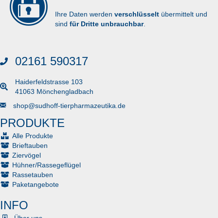
Ihre Daten werden
verschlüsselt
übermittelt und
sind
für Dritte unbrauchbar
.
02161 590317
Haiderfeldstrasse 103
41063 Mönchengladbach
Senden Sie uns eine E-Mail
shop@sudhoff-tierpharmazeutika.de
PRODUKTE
Alle Produkte
Brieftauben
Ziervögel
Hühner/Rassegeflügel
Rassetauben
Paketangebote
INFO