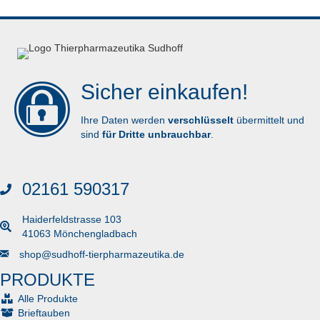
Sicher einkaufen!
Ihre Daten werden
verschlüsselt
übermittelt und
sind
für Dritte unbrauchbar
.
02161 590317
Haiderfeldstrasse 103
41063 Mönchengladbach
Senden Sie uns eine E-Mail
shop@sudhoff-tierpharmazeutika.de
PRODUKTE
Alle Produkte
Brieftauben