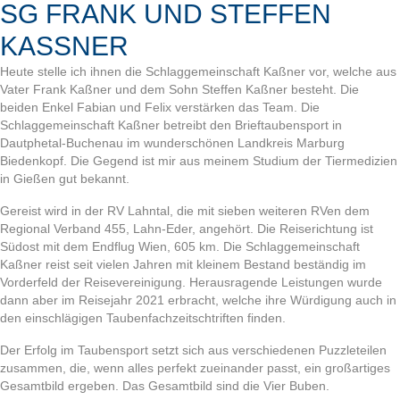
SG FRANK UND STEFFEN
KASSNER
Heute stelle ich ihnen die Schlaggemeinschaft Kaßner vor, welche aus
Vater Frank Kaßner und dem Sohn Steffen Kaßner besteht. Die
beiden Enkel Fabian und Felix verstärken das Team. Die
Schlaggemeinschaft Kaßner betreibt den Brieftaubensport in
Dautphetal-Buchenau im wunderschönen Landkreis Marburg
Biedenkopf. Die Gegend ist mir aus meinem Studium der Tiermedizien
in Gießen gut bekannt.
Gereist wird in der RV Lahntal, die mit sieben weiteren RVen dem
Regional Verband 455, Lahn-Eder, angehört. Die Reiserichtung ist
Südost mit dem Endflug Wien, 605 km. Die Schlaggemeinschaft
Kaßner reist seit vielen Jahren mit kleinem Bestand beständig im
Vorderfeld der Reisevereinigung. Herausragende Leistungen wurde
dann aber im Reisejahr 2021 erbracht, welche ihre Würdigung auch in
den einschlägigen Taubenfachzeitschtriften finden.
Der Erfolg im Taubensport setzt sich aus verschiedenen Puzzleteilen
zusammen, die, wenn alles perfekt zueinander passt, ein großartiges
Gesamtbild ergeben. Das Gesamtbild sind die Vier Buben.