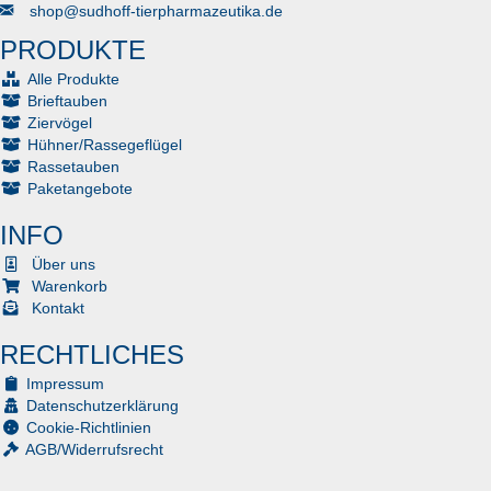
Senden Sie uns eine E-Mail
shop@sudhoff-tierpharmazeutika.de
PRODUKTE
Alle Produkte
Brieftauben
Ziervögel
Hühner/Rassegeflügel
Rassetauben
Paketangebote
INFO
Über uns
Warenkorb
Kontakt
RECHTLICHES
Impressum
Datenschutzerklärung
Cookie-Richtlinien
AGB/Widerrufsrecht