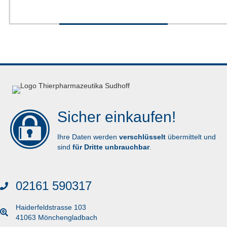
Dieses
Produkt
AUSFÜHRUNG WÄHLEN
weist
mehrere
Varianten
auf.
Die
Optionen
können
auf
der
Sicher einkaufen!
Produktseite
gewählt
werden
Ihre Daten werden
verschlüsselt
übermittelt und
sind
für Dritte unbrauchbar
.
02161 590317
Haiderfeldstrasse 103
41063 Mönchengladbach