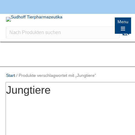
Menu
Start
/ Produkte verschlagwortet mit „Jungtiere“
Einzelnes Ergebnis wird angezeigt
Jungtiere
Aufzuchthilfe
From:
15,00
€