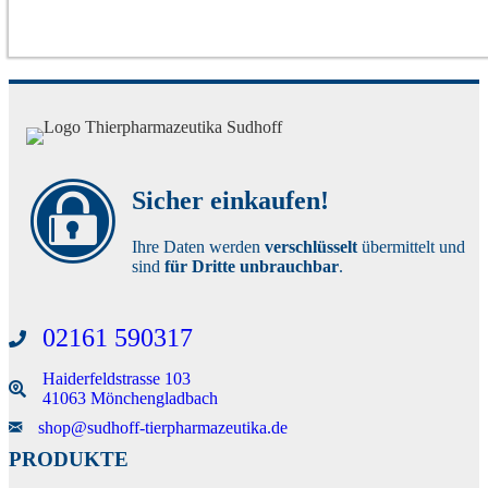
Produkt
weist
mehrere
Varianten
auf.
Die
Optionen
können
auf
der
Sicher einkaufen!
Produktseite
gewählt
werden
Ihre Daten werden
verschlüsselt
übermittelt und
sind
für Dritte unbrauchbar
.
02161 590317
Haiderfeldstrasse 103
41063 Mönchengladbach
Senden Sie uns eine E-Mail
shop@sudhoff-tierpharmazeutika.de
PRODUKTE