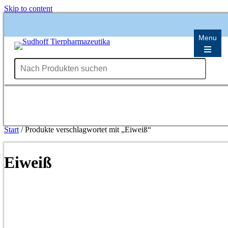
Skip to content
Menu
Start
/ Produkte verschlagwortet mit „Eiweiß“
Einzelnes Ergebnis wird angezeigt
Eiweiß
Mauserhilfe
From:
15,00
€
Dieses
Ausführung wählen