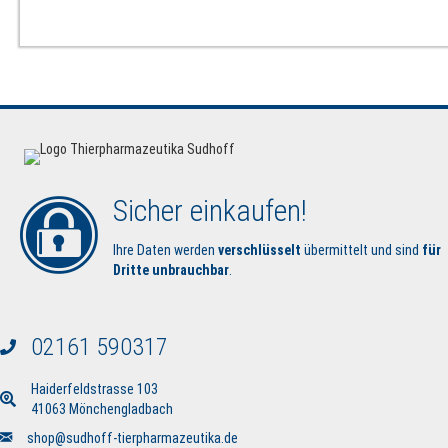
Produkt
AUSFÜHRUNG WÄHLEN
weist
mehrere
Varianten
auf.
Die
Optionen
können
auf
der
Sicher einkaufen!
Produktseite
gewählt
werden
Ihre Daten werden
verschlüsselt
übermittelt und sind
für
Dritte unbrauchbar
.
02161 590317
Haiderfeldstrasse 103
41063 Mönchengladbach
Senden Sie uns eine E-Mail
shop@sudhoff-tierpharmazeutika.de